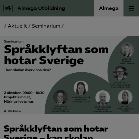
Almega Utbildning
Almega
/
Aktuellt
/
Seminarium
/
Press
Våra frågor
Skoljuridik
Förbundets råd
Medlem
Om Almega Utbildning
Språkklyftan som hotar
Bli medlem
Sverige – kan skolan