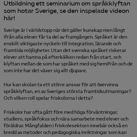
Utbildning ett seminarium om språkklyftan
som hotar Sverige, se den inspelade videon
här!
Sverige är i världstopp när det gäller kunskap men långt
ifrån alla elever får ta del av framgången. Språket är den
enskilt viktigaste nyckeln till integration, lärande och
framtida möjligheter. Utan det svenska språket riskerar
elever att hamna på efterkälken redan från start, och
klyftan mellan de som har språket med sig hemifrån och de
som inte har det växer sig allt djupare.
Hur kan skolan ta ett större ansvar för att övervinna
språkklyftan, en av Sveriges största framtidsutmaningar?
Och vilken roll spelar friskolorna i detta?
Friskolor har ofta gått före med höga förväntningar,
studiero, språkfokus och nära samarbete med elever och
föräldrar. Mångfalden i friskolesektorn innebär också en
bredd av metoder och pedagogiska inriktningar som kan