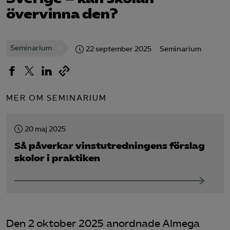
övervinna den?
Logga in på Arbetsgivarguiden
Seminarium
22 september 2025
Seminarium
Sök på almegautbildning.se
MER OM SEMINARIUM
20 maj 2025
Så påverkar vinstutredningens förslag
skolor i praktiken
Den 2 oktober 2025 anordnade Almega