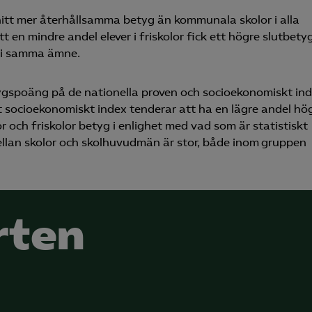
nitt mer återhållsamma betyg än kommunala skolor i alla
 en mindre andel elever i friskolor fick ett högre slutbety
t i samma ämne.
tygspoäng på de nationella proven och socioekonomiskt in
t socioekonomiskt index tenderar att ha en lägre andel hö
 och friskolor betyg i enlighet med vad som är statistiskt
ellan skolor och skolhuvudmän är stor, både inom gruppen
rten