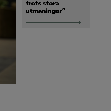
Om Almega Utbildning
trots stora
utmaningar”
Bli medlem
Logga in på
Arbetsgivarguiden
Sök på almegautbildning.se