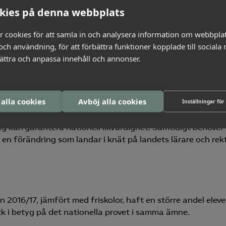
n, som bygger på Skolverkets data, visar att sådana
kies på denna webbplats
ydliga språk och jag hoppas att slutsatserna ska leda till e
äger Andreas Mörck, förbundsdirektör för arbetsgivar- o
r cookies för att samla in och analysera information om webbpla
ch användning, för att förbättra funktioner kopplade till sociala
bättra och anpassa innehåll och annonser.
 nog alla överens om och det är svårt att veta om ett bety
 alla cookies
Avböj alla cookies
Inställningar för
t är ett bekymmer för hela utbildningssverige eftersom d
m betygsättning faktiskt är. Almega Utbildning välkomnar
g kan garantera nationell likvärdighet. Samtidigt behöver 
 en förändring som landar i knät på landets lärare och rekt
2016/17, jämfört med friskolor, haft en större andel eleve
ck i betyg på det nationella provet i samma ämne.