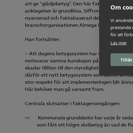
att ge “glädjebetyg”. Den här faktagenomgånge
Om coo
anklagelser är grundlösa. Siffrorna talar sitt t
nyanserad och faktabaserad debatt framöver, s
Vi använde
branschorganisationen Almega Utbildning.
prestanda o
för att för
Han fortsätter:
Läs mer
– Att dagens betygssystem har stora brister är
Tillåt
motsvarar samma kunskaper på olika skolor. De
skadar tilliten till den myndighetsutövning so
därför ett nytt betygssystem som bättre än ida
stor respekt för att implementeringen blir ännu
Här behöver man gå varsamt fram.
Centrala slutsatser i faktagenomgången:
Kommunala grundskolor har varje år sedan 
som fått ett högre slutbetyg än vad de fi