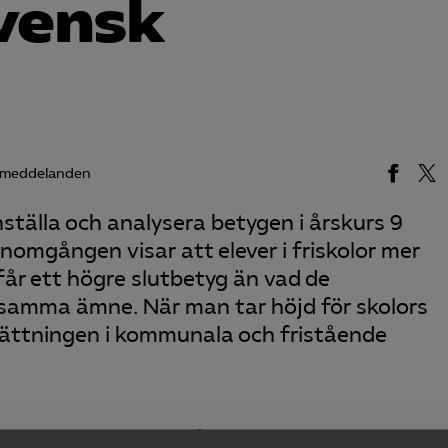
svensk
smeddelanden
tälla och analysera betygen i årskurs 9
omgången visar att elever i friskolor mer
får ett högre slutbetyg än vad de
i samma ämne. När man tar höjd för skolors
ättningen i kommunala och fristående
itiker som skoldebattörer återkommande anklagar friskolo