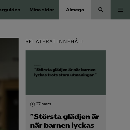
arguiden
Mina sidor
Almega
Press
RELATERAT INNEHÅLL
Våra frågor
Skoljuridik
Förbundets råd
27 mars
Medlem
”Största glädjen är
när barnen lyckas