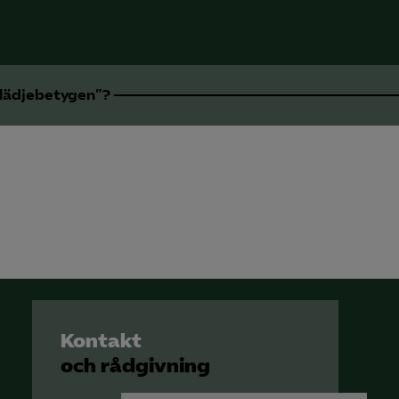
glädjebetygen”?
Kontakt
och rådgivning