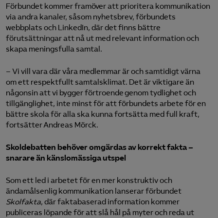
Förbundet kommer framöver att prioritera kommunikation
via andra kanaler, såsom nyhetsbrev, förbundets
webbplats och LinkedIn, där det finns bättre
förutsättningar att nå ut med relevant information och
skapa meningsfulla samtal.
– Vi vill vara där våra medlemmar är och samtidigt värna
om ett respektfullt samtalsklimat. Det är viktigare än
någonsin att vi bygger förtroende genom tydlighet och
tillgänglighet, inte minst för att förbundets arbete för en
bättre skola för alla ska kunna fortsätta med full kraft,
fortsätter Andreas Mörck.
Skoldebatten behöver omgärdas av korrekt fakta –
snarare än känslomässiga utspel
Som ett led i arbetet för en mer konstruktiv och
ändamålsenlig kommunikation lanserar förbundet
Skolfakta
, där faktabaserad information kommer
publiceras löpande för att slå hål på myter och reda ut