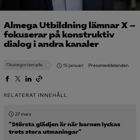
Logga in på Arbetsgivarguiden
Almega Utbildning lämnar X –
Sök på almegautbildning.se
fokuserar på konstruktiv
dialog i andra kanaler
Okategoriserade
15 januari
Pressmeddelanden
RELATERAT INNEHÅLL
27 mars
”Största glädjen är när barnen lyckas
trots stora utmaningar”