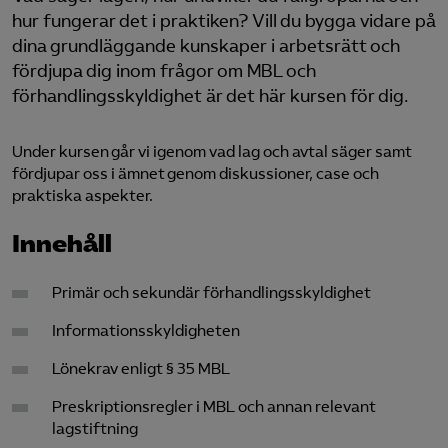
hur fungerar det i praktiken? Vill du bygga vidare på
Logga in på Arbetsgivarguiden
dina grundläggande kunskaper i arbetsrätt och
fördjupa dig inom frågor om MBL och
förhandlingsskyldighet är det här kursen för dig.
Sök på almegautbildning.se
Under kursen går vi igenom vad lag och avtal säger samt
fördjupar oss i ämnet genom diskussioner, case och
praktiska aspekter.
Innehåll
Primär och sekundär förhandlingsskyldighet
Informationsskyldigheten
Lönekrav enligt § 35 MBL
Preskriptionsregler i MBL och annan relevant
lagstiftning