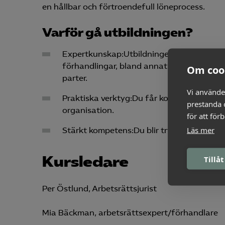
en hållbar och förtroendefull löneprocess.
Varför gå utbildningen?
Expertkunskap:Utbildningen leds av exper
förhandlingar, bland annat från arbetet 
Om coo
parter.
Vi använde
Praktiska verktyg:Du får konkreta metode
prestanda o
organisation.
för att för
Läs mer
Stärkt kompetens:Du blir tryggare i att le
Kursledare
Tillåt
Per Östlund, Arbetsrättsjurist
Mia Bäckman, arbetsrättsexpert/förhandlare