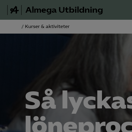
Almega Utbildning
/
Kurser & aktiviteter
Så lycka
lönepro