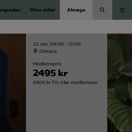
arguiden
Mina sidor
Almega
Press
22 okt, 09:00 - 12:00
Våra frågor
Distans
Medlemspris
2495 kr
Skoljuridik
6900 kr för icke-medlemmar
Förbundets råd
Medlem