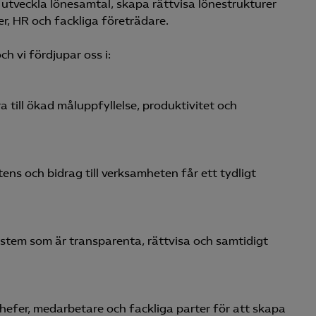
utveckla lönesamtal, skapa rättvisa lönestrukturer
er, HR och fackliga företrädare.
h vi fördjupar oss i:
a till ökad måluppfyllelse, produktivitet och
ns och bidrag till verksamheten får ett tydligt
ystem som är transparenta, rättvisa och samtidigt
hefer, medarbetare och fackliga parter för att skapa