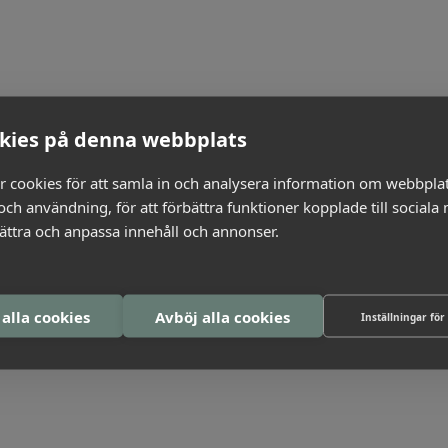
ter med lång erfarenhet av lönebildning och
med att teckna löneavtal tillsammans med fackliga
kies på denna webbplats
r cookies för att samla in och analysera information om webbpla
r och mallar som du direkt kan använda i din egen
ch användning, för att förbättra funktioner kopplade till sociala
bättra och anpassa innehåll och annonser.
da, utveckla och kvalitetssäkra hela löneprocessen.
 alla cookies
Avböj alla cookies
Inställningar för