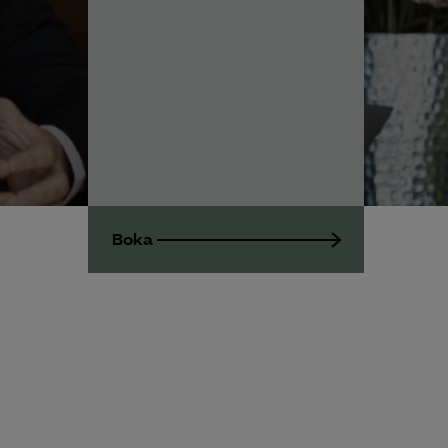
Om Almega Utbildning
Bli medlem
Logga in på
Arbetsgivarguiden
Sök på almegautbildning.se
Boka