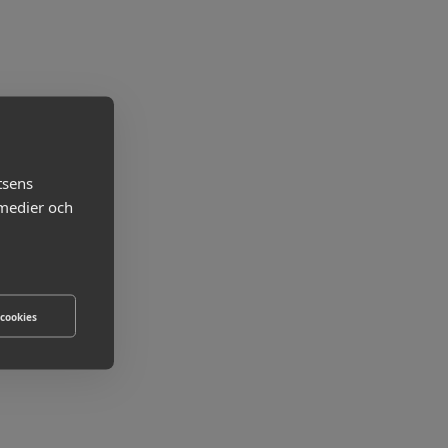
tsens
 medier och
 cookies