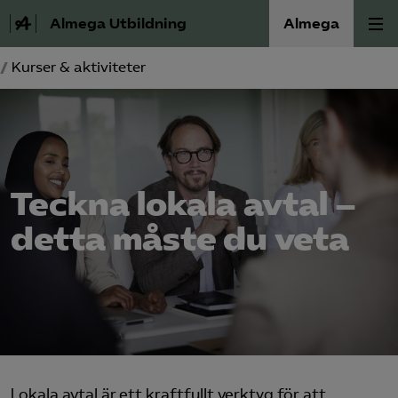
Almega Utbildning
Almega
/
Kurser & aktiviteter
Press
Våra frågor
Skoljuridik
Teckna lokala avtal –
Förbundets råd
detta måste du veta
Medlem
Om Almega Utbildning
Bli medlem
Lokala avtal är ett kraftfullt verktyg för att