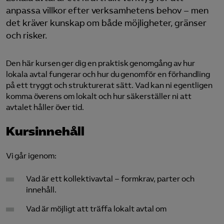
anpassa villkor efter verksamhetens behov – men
Logga in på Arbetsgivarguiden
det kräver kunskap om både möjligheter, gränser
och risker.
Sök på almegautbildning.se
Den här kursen ger dig en praktisk genomgång av hur
lokala avtal fungerar och hur du genomför en förhandling
på ett tryggt och strukturerat sätt. Vad kan ni egentligen
komma överens om lokalt och hur säkerställer ni att
avtalet håller över tid.
Kursinnehåll
Vi går igenom:
Vad är ett kollektivavtal – formkrav, parter och
innehåll.
Vad är möjligt att träffa lokalt avtal om