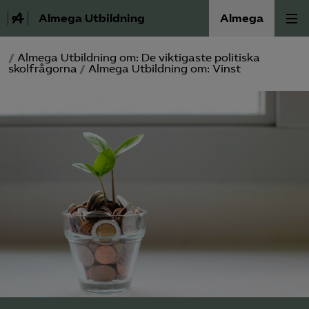
Almega Utbildning
Almega
/
Almega Utbildning om: De viktigaste politiska
Press
skolfrågorna
/
Almega Utbildning om: Vinst
Våra frågor
Skoljuridik
Förbundets råd
Medlem
Om Almega Utbildning
Bli medlem