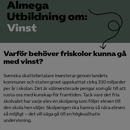
Almega
Logga in på Arbetsgivarguiden
Utbildning om:
Vinst
Sök på almegautbildning.se
Varför behöver friskolor kunna gå
med vinst?
Svenska skattebetalare investerar genom landets
kommuner och staten grovt uppskattat cirka 330 miljarder
per år i skolan. Det är välinvesterade pengar som går till att
rusta oss med kunskap för framtiden. Tack vare det fria
skolvalet har varje elev en skolpeng som följer eleven till
den skola hen väljer. Skolpengen ska hamna så nära eleven
så möjligt – det vill säga gå till en högkvalitativ
undervisning.