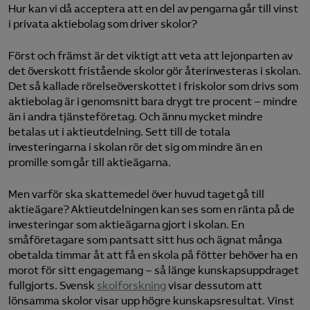
Hur kan vi då acceptera att en del av pengarna går till vinst
i privata aktiebolag som driver skolor?
Först och främst är det viktigt att veta att lejonparten av
det överskott fristående skolor gör återinvesteras i skolan.
Det så kallade rörelseöverskottet i friskolor som drivs som
aktiebolag är i genomsnitt bara drygt tre procent – mindre
än i andra tjänsteföretag. Och ännu mycket mindre
betalas ut i aktieutdelning. Sett till de totala
investeringarna i skolan rör det sig om mindre än en
promille som går till aktieägarna.
Men varför ska skattemedel över huvud taget gå till
aktieägare? Aktieutdelningen kan ses som en ränta på de
investeringar som aktieägarna gjort i skolan. En
småföretagare som pantsatt sitt hus och ägnat många
obetalda timmar åt att få en skola på fötter behöver ha en
morot för sitt engagemang – så länge kunskapsuppdraget
fullgjorts. Svensk
skolforskning
visar dessutom att
lönsamma skolor visar upp högre kunskapsresultat. Vinst