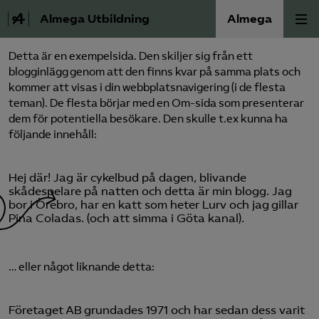
Almega Utbildning
Almega
Detta är en exempelsida. Den skiljer sig från ett
Press
blogginlägg genom att den finns kvar på samma plats och
kommer att visas i din webbplatsnavigering (i de flesta
teman). De flesta börjar med en Om-sida som presenterar
Våra frågor
dem för potentiella besökare. Den skulle t.ex kunna ha
följande innehåll:
Skoljuridik
Hej där! Jag är cykelbud på dagen, blivande
Förbundets råd
skådespelare på natten och detta är min blogg. Jag
bor i Örebro, har en katt som heter Lurv och jag gillar
Pina Coladas. (och att simma i Göta kanal).
Medlem
Om Almega Utbildning
… eller något liknande detta:
Bli medlem
Företaget AB grundades 1971 och har sedan dess varit