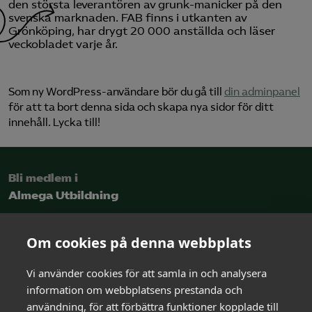
den största leverantören av grunk-manicker på den
svenska marknaden. FAB finns i utkanten av
Logga in på Arbetsgivarguiden
Grönköping, har drygt 20 000 anställda och läser
veckobladet varje år.
Sök på almegautbildning.se
Som ny WordPress-användare bör du gå till
din adminpanel
för att ta bort denna sida och skapa nya sidor för ditt
innehåll. Lycka till!
Bli medlem i
Almega Utbildning
Intresseanmälan
Om cookies på denna webbplats
Vi använder cookies för att samla in och analysera
Kontakt
information om webbplatsens prestanda och
och rådgivning
användning, för att förbättra funktioner kopplade till