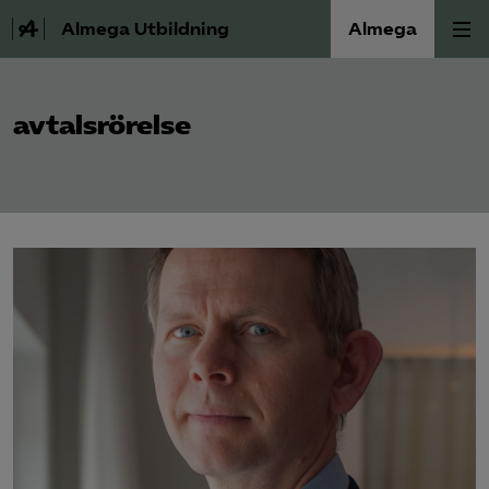
Almega Utbildning
Almega
Press
avtalsrörelse
Våra frågor
Skoljuridik
Förbundets råd
Medlem
Om Almega Utbildning
Bli medlem