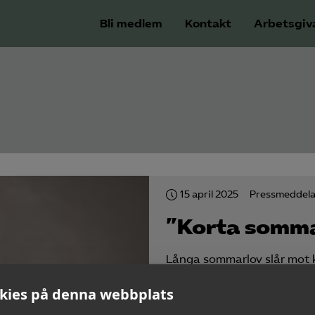
Bli medlem
Kontakt
Arbetsgiv
15 april 2025
Pressmeddel
”Korta somm
Långa sommarlov slår mot k
Särskilt för socioekonomiskt
kies på denna webbplats
treterminssystem, menar A
Utbildning.