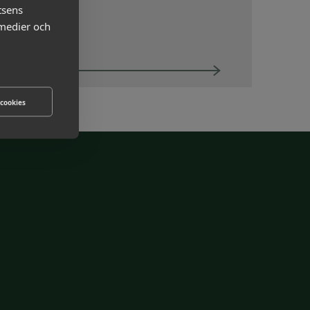
Om Almega Utbildning
tsens
 medier och
Bli medlem
Logga in på
 cookies
Arbetsgivarguiden
Sök på almegautbildning.se