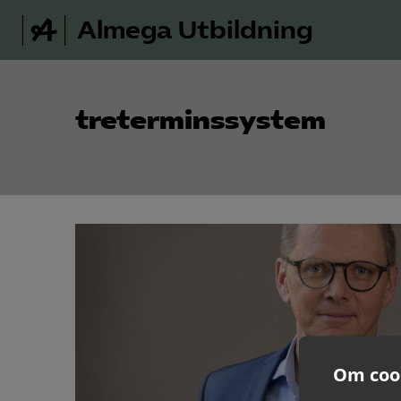
Almega Utbildning
treterminssystem
Om coo