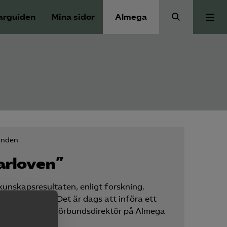
arguiden
Mina sidor
Almega
Press
Våra frågor
Skoljuridik
anden
Förbundets råd
arloven”
unskapsresultaten, enligt forskning.
Medlem
 svaga elever. Det är dags att införa ett
ndreas Mörck, förbundsdirektör på Almega