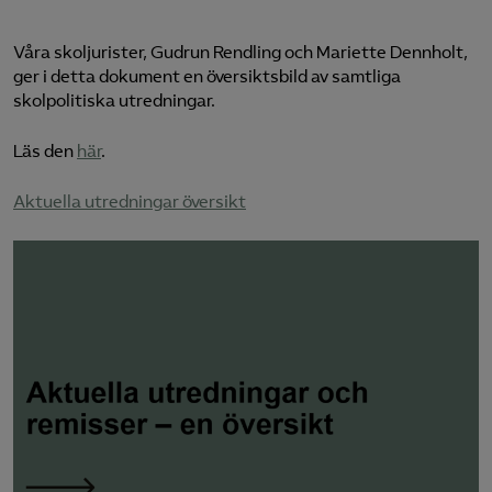
Logga in på Arbetsgivarguiden
Våra skoljurister, Gudrun Rendling och Mariette Dennholt,
ger i detta dokument en översiktsbild av samtliga
skolpolitiska utredningar.
Sök på almegautbildning.se
Läs den
här
.
Aktuella utredningar översikt