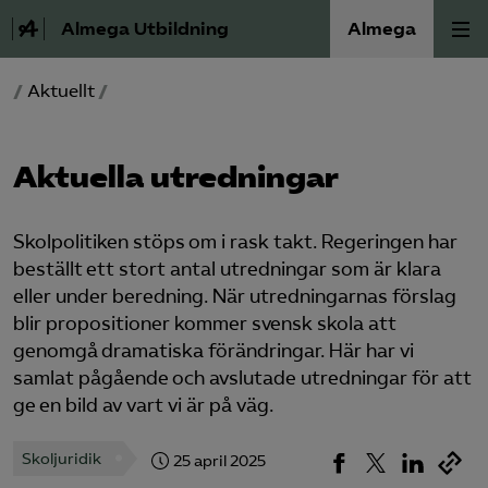
Almega Utbildning
Almega
/
Aktuellt
/
Press
Våra frågor
Aktuella utredningar
Skoljuridik
Skolpolitiken stöps om i rask takt. Regeringen har
beställt ett stort antal utredningar som är klara
Förbundets råd
eller under beredning. När utredningarnas förslag
blir propositioner kommer svensk skola att
Medlem
genomgå dramatiska förändringar. Här har vi
samlat pågående och avslutade utredningar för att
Om Almega Utbildning
ge en bild av vart vi är på väg.
Skoljuridik
25 april 2025
Bli medlem