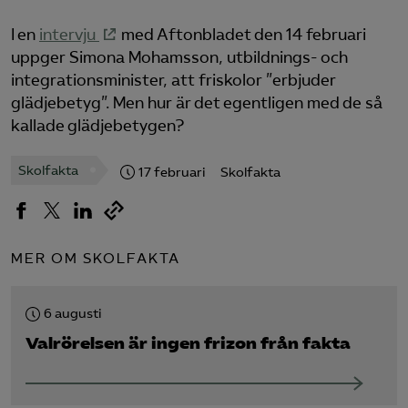
I en
intervju
med Aftonbladet den 14 februari
Logga in på Arbetsgivarguiden
uppger Simona Mohamsson, utbildnings- och
integrationsminister, att friskolor ”erbjuder
Sök på almegautbildning.se
glädjebetyg”. Men hur är det egentligen med de så
kallade glädjebetygen?
Skolfakta
17 februari
Skolfakta
MER OM SKOLFAKTA
6 augusti
Valrörelsen är ingen frizon från fakta