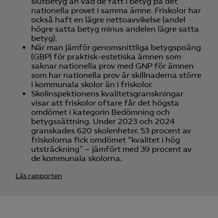
slutbetyg än vad de fått i betyg på det
nationella provet i samma ämne. Friskolor har
också haft en lägre nettoavvikelse (andel
högre satta betyg minus andelen lägre satta
betyg).
När man jämför genomsnittliga betygspoäng
(GBP) för praktisk-estetiska ämnen som
saknar nationella prov med GNP för ämnen
som har nationella prov är skillnaderna större
i kommunala skolor än i friskolor.
Skolinspektionens kvalitetsgranskningar
visar att friskolor oftare får det högsta
omdömet i kategorin Bedömning och
betygssättning. Under 2023 och 2024
granskades 620 skolenheter. 53 procent av
friskolorna fick omdömet ”kvalitet i hög
utsträckning” – jämfört med 39 procent av
de kommunala skolorna.
Läs rapporten