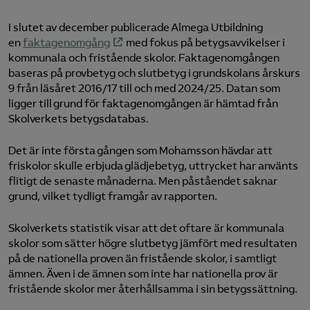
I slutet av december publicerade Almega Utbildning
en
faktagenomgång
med fokus på betygsavvikelser i
kommunala och fristående skolor. Faktagenomgången
baseras på provbetyg och slutbetyg i grundskolans årskurs
9 från läsåret 2016/17 till och med 2024/25. Datan som
ligger till grund för faktagenomgången är hämtad från
Skolverkets betygsdatabas.
Det är inte första gången som Mohamsson hävdar att
friskolor skulle erbjuda glädjebetyg, uttrycket har använts
flitigt de senaste månaderna. Men påståendet saknar
grund, vilket tydligt framgår av rapporten.
Skolverkets statistik visar att det oftare är kommunala
skolor som sätter högre slutbetyg jämfört med resultaten
på de nationella proven än fristående skolor, i samtligt
ämnen. Även i de ämnen som inte har nationella prov är
fristående skolor mer återhållsamma i sin betygssättning.