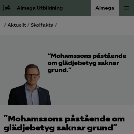
Almega Utbildning
Almega
/
Aktuellt
/
Skolfakta
/
Press
Våra frågor
Skoljuridik
Förbundets råd
Medlem
Om Almega Utbildning
”Mohamssons påstående om
glädjebetyg saknar grund”
Bli medlem