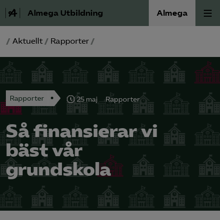
Almega Utbildning
Almega
/
Aktuellt
/
Rapporter
/
Press
Våra frågor
Rapporter
Skoljuridik
25 maj
Rapporter
Så finansierar vi
Förbundets råd
bäst vår
Medlem
grundskola
Om Almega Utbildning
Bli medlem