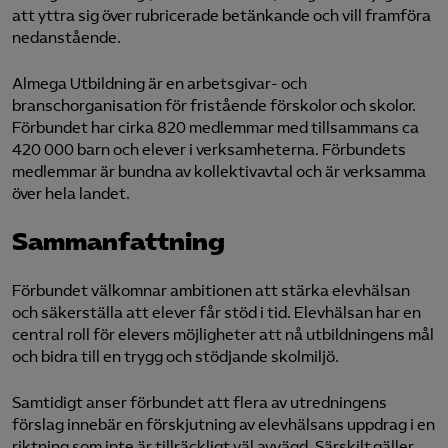
att yttra sig över rubricerade betänkande och vill framföra
nedanstående.
Logga in på Arbetsgivarguiden
Almega Utbildning är en arbetsgivar- och
Sök på almegautbildning.se
branschorganisation för fristående förskolor och skolor.
Förbundet har cirka 820 medlemmar med tillsammans ca
420 000 barn och elever i verksamheterna. Förbundets
medlemmar är bundna av kollektivavtal och är verksamma
över hela landet.
Sammanfattning
Förbundet välkomnar ambitionen att stärka elevhälsan
och säkerställa att elever får stöd i tid. Elevhälsan har en
central roll för elevers möjligheter att nå utbildningens mål
och bidra till en trygg och stödjande skolmiljö.
Samtidigt anser förbundet att flera av utredningens
förslag innebär en förskjutning av elevhälsans uppdrag i en
riktning som inte är tillräckligt väl avvägd. Särskilt gäller