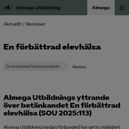
Almega Utbildning
Almega
Aktuellt
/
Remisser
Press
Våra frågor
En förbättrad elevhälsa
Skoljuridik
Grundskola/Gymnasieskola
Remiss
Förbundets råd
Medlem
Almega Utbildnings yttrande
över betänkandet En förbättrad
Om Almega Utbildning
elevhälsa (SOU 2025:113)
Bli medlem
Almega Utbildning (nedan förbundet) har getts möjlighet