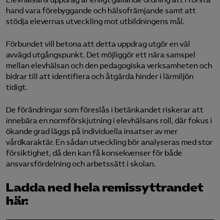
Elevhälsans uppdrag är enligt gällande ordning att i första
hand vara förebyggande och hälsofrämjande samt att
stödja elevernas utveckling mot utbildningens mål.
Förbundet vill betona att detta uppdrag utgör en väl
avvägd utgångspunkt. Det möjliggör ett nära samspel
mellan elevhälsan och den pedagogiska verksamheten och
bidrar till att identifiera och åtgärda hinder i lärmiljön
tidigt.
De förändringar som föreslås i betänkandet riskerar att
innebära en normförskjutning i elevhälsans roll, där fokus i
ökande grad läggs på individuella insatser av mer
vårdkaraktär. En sådan utveckling bör analyseras med stor
försiktighet, då den kan få konsekvenser för både
ansvarsfördelning och arbetssätt i skolan.
Ladda ned hela remissyttrandet
här: