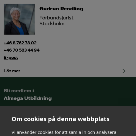
Gudrun Rendling
Förbundsjurist
Stockholm
+46 8 762 78 02
+46 70 583 44 94
E-post
Läs mer
Bli medlem i
Almega Utbildning
Intresseanmälan
Om cookies på denna webbplats
Vi använder cookies för att samla in och analysera
Kontakt