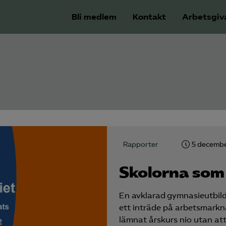
Bli medlem
Kontakt
Arbetsgiv
Rapporter
5 decemb
Skolorna som
En avklarad gymnasieutbildn
ett inträde på arbetsmark
lämnat årskurs nio utan att 