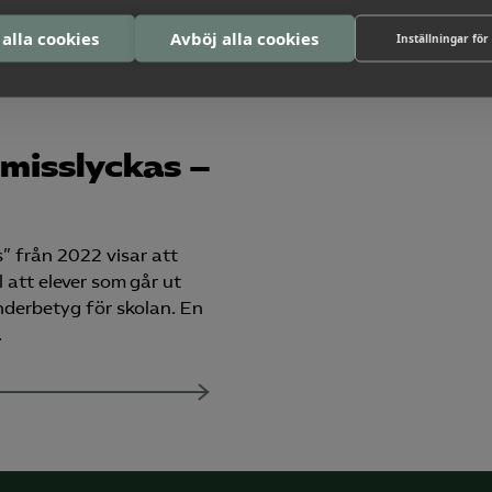
 alla cookies
Avböj alla cookies
Inställningar för
misslyckas –
” från 2022 visar att
l att elever som går ut
underbetyg för skolan. En
.