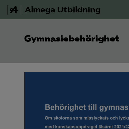
Almega Utbildning
Gymnasiebehörighet