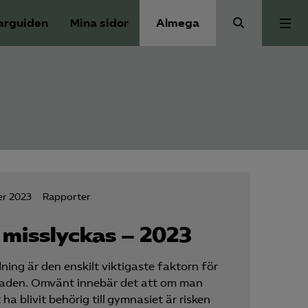
arguiden
Mina sidor
Almega
Press
Våra frågor
Skoljuridik
er 2023
Rapporter
Förbundets råd
 misslyckas – 2023
Medlem
ing är den enskilt viktigaste faktorn för
naden. Omvänt innebär det att om man
ha blivit behörig till gymnasiet är risken