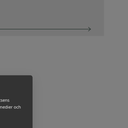
Om Almega Utbildning
Bli medlem
Logga in på
Arbetsgivarguiden
Sök på almegautbildning.se
tsens
 medier och