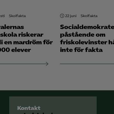
sti
Skolfakta
22 juni
Skolfakta
ralernas
Socialdemokrat
skola riskerar
påstående om
li en mardröm för
friskolevinster h
000 elever
inte för fakta
Kontakt