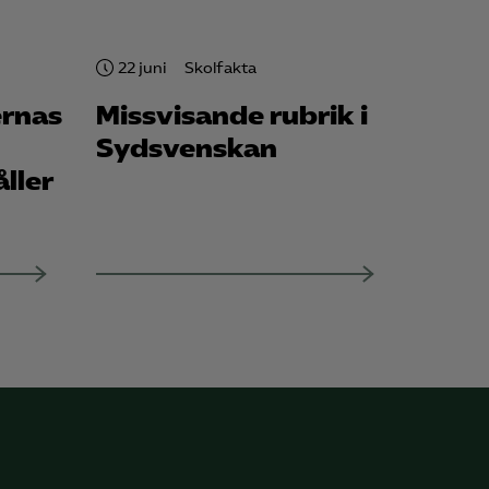
22 juni
Skolfakta
ernas
Missvisande rubrik i
Sydsvenskan
åller