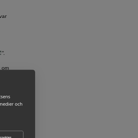
var
”.
n om
rade
tsens
 medier och
man
kolor
 cookies