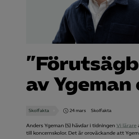
”Förutsägb
av Ygeman 
Skolfakta
24 mars
Skolfakta
Anders Ygeman (S) hävdar i tidningen
Vi lärare
a
till koncernskolor. Det är oroväckande att Yge