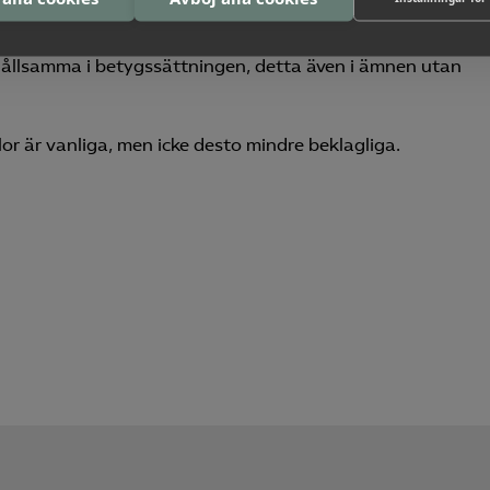
 Skolverket är det kommunala skolor som oftare sätter ett 
ella provet –
vi har skrivit om rapporten tidigare här
.
erhållsamma i betygssättningen, detta även i ämnen utan
r är vanliga, men icke desto mindre beklagliga.