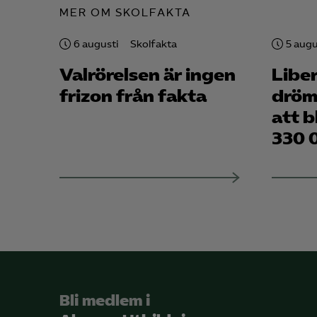
MER OM SKOLFAKTA
6 augusti
Skolfakta
5 augu
Valrörelsen är ingen
Libe
frizon från fakta
dröm
att b
330 
Bli medlem i