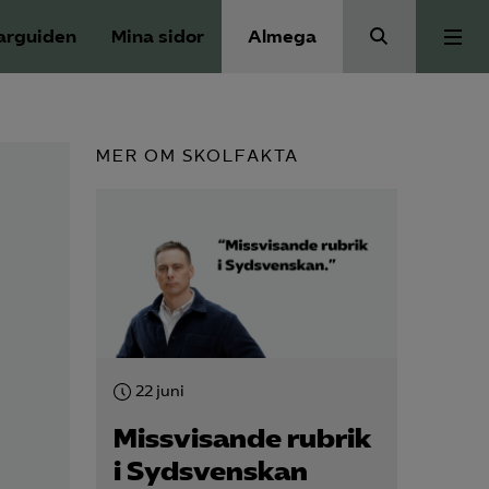
arguiden
Mina sidor
Almega
Press
MER OM SKOLFAKTA
Våra frågor
Skoljuridik
Förbundets råd
22 juni
Medlem
Missvisande rubrik
i Sydsvenskan