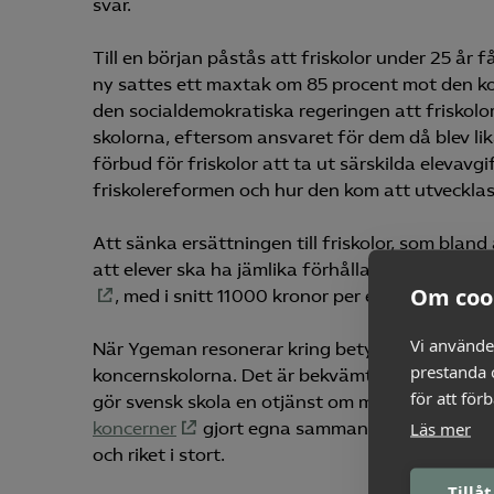
svar.
Till en början påstås att friskolor under 25 år 
ny sattes ett maxtak om 85 procent mot den 
den socialdemokratiska regeringen att friskol
skolorna, eftersom ansvaret för dem då blev l
förbud för friskolor att ta ut särskilda elevavg
friskolereformen och hur den kom att utveckla
Att sänka ersättningen till friskolor, som blan
att elever ska ha jämlika förhållanden, oavsett 
Om coo
, med i snitt 11 000 kronor per elev och år nä
Vi använde
När Ygeman resonerar kring betygsinflation lan
prestanda o
koncernskolorna. Det är bekvämt att hänvisa a
för att för
gör svensk skola en otjänst om man avfärdar k
Läs mer
koncerner
gjort egna sammanställningar som
och riket i stort.
Tillåt