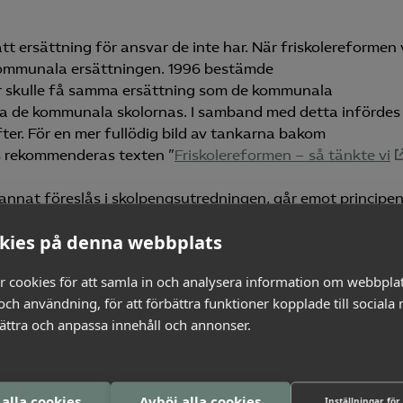
fått ersättning för ansvar de inte har. När friskolereformen 
kommunala ersättningen. 1996 bestämde
or skulle få samma ersättning som de kommunala
ika de kommunala skolornas. I samband med detta infördes
ifter. För en mer fullödig bild av tankarna bakom
s rekommenderas texten ”
Friskolereformen – så tänkte vi
d annat föreslås i skolpengsutredningen, går emot principe
i vilken skola de går. Redan nu är
friskolor underkompense
kies på denna webbplats
r hänsyn tas till socioekonomiska faktorer.
r cookies för att samla in och analysera information om webbpla
dar han i att den viktigaste åtgärden är att stoppa
ch användning, för att förbättra funktioner kopplade till sociala
llehanda problem med svensk skola i den riktningen. Men 
bättra och anpassa innehåll och annonser.
oncernskolor på det här viset. Dessutom har
flera
stora
 visar att de har snävare betygssättning än kommunala s
 alla cookies
Avböj alla cookies
Inställningar för