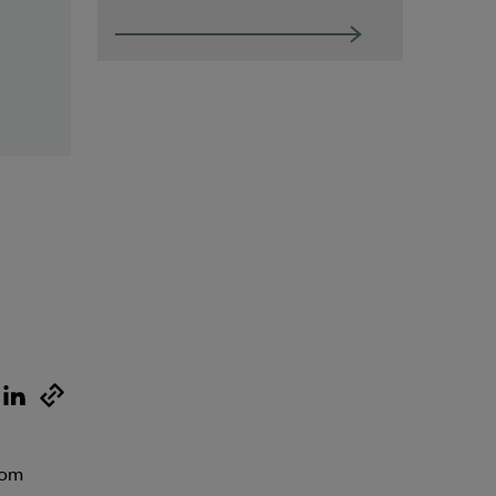
Om Almega Utbildning
Bli medlem
Logga in på
Arbetsgivarguiden
Sök på almegautbildning.se
som