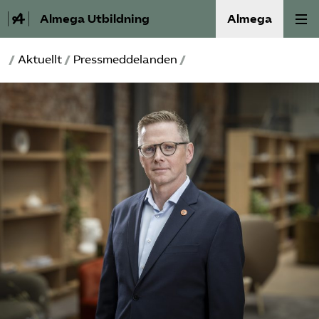
Almega Utbildning
Almega
/
Aktuellt
/
Pressmeddelanden
/
Press
Våra frågor
Skoljuridik
Förbundets råd
Medlem
Om Almega Utbildning
Bli medlem