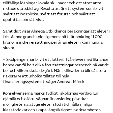
tillfälliga lösningar, lokala skillnader och ett stort antal
riktade statsbidrag. Resultatet är ett system som blivit
svårt att överblicka, svårt att förutse och svårt att
uppfatta som rättvist.
Samtidigt visar Almega Utbildnings beräkningar att elever i
fristående grundskolor i genomsnitt får omkring 11 000
kronor mindre i ersättning per år än elever i kommunala
skolor.
– Skolpengen har blivit ett lotteri. Två elever med liknande
behov kan få helt olika förutsättningar beroende på var de
bor och vilken skola de går i. När skillnaderna blir så stora
riskerar vi att urholka tilliten till hela
finansieringssystemet, säger Andreas Mörck.
Konsekvenserna märks tydligt i skolornas vardag. En
ojämlik och oförutsägbar finansiering påverkar
möjligheterna att ge elever stöd i tid, hålla rimliga
klasstorlekar och skapa långsiktighet i verksamheten.