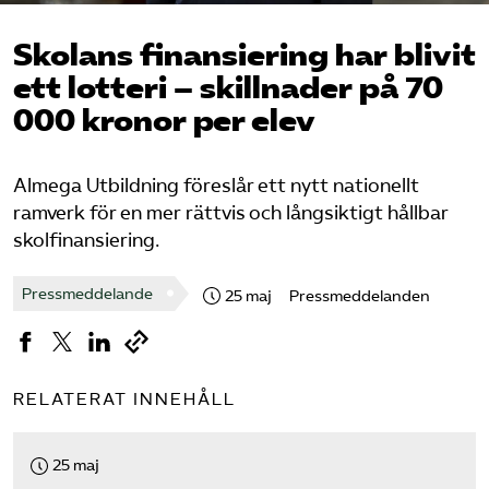
Logga in på Arbetsgivarguiden
Skolans finansiering har blivit
ett lotteri – skillnader på 70
Sök på almegautbildning.se
000 kronor per elev
Almega Utbildning föreslår ett nytt nationellt
ramverk för en mer rättvis och långsiktigt hållbar
skolfinansiering.
Pressmeddelande
25 maj
Pressmeddelanden
RELATERAT INNEHÅLL
25 maj